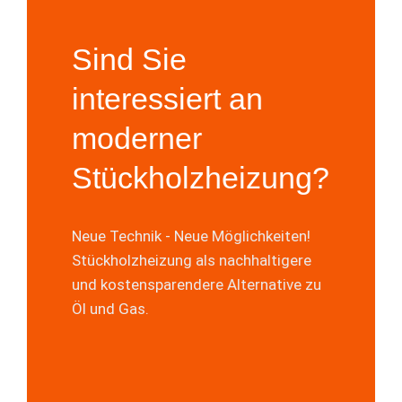
Sind Sie
Kontakt
interessiert an
moderner
Methoden des Heizen mit Holz.
Stückholzheizungen und anderen
Stückholzheizung?
Wir Beraten Sie gerne zu unseren
Kontakt auf
Neue Technik - Neue Möglichkeiten!
mit uns
Stückholzheizung als nachhaltigere
und kostensparendere Alternative zu
Nehmen Sie
Öl und Gas.