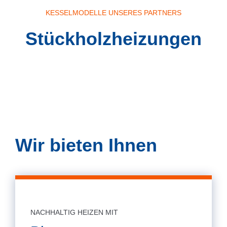
KESSELMODELLE UNSERES PARTNERS
Stückholz­heizungen
Smart-HV 17-23 kW
Neo-MHV 30-45 kW
Neo-HV
Wir bieten Ihnen
NACHHALTIG HEIZEN MIT