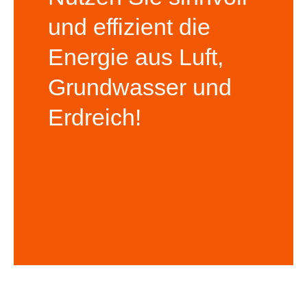
und effizient die
Warendorf / Einen
Energie aus Luft,
Wir beraten Sie gerne zu Wärmepumpen in
Grundwasser und
uns Kontakt auf
Erdreich!
Nehmen Sie mit