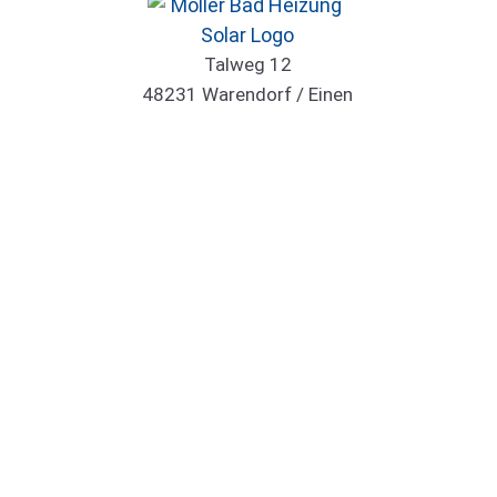
Talweg 12
48231 Warendorf / Einen
Telefon: 02584 1227
info@moeller-kg.de
E-Mail:
Allgemeines
Rechtliches
Bad
Über uns
Heizung
Kontakt
Solar
Impressum