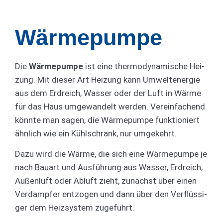
Wärmepumpe
Die
Wärmepumpe
ist eine thermo­dy­na­mische Hei­
zung. Mit dieser Art Hei­zung kann Um­welt­ener­gie
aus dem Erd­reich, Wasser oder der Luft in Wär­me
für das Haus um­ge­wan­delt werden. Vereinfachend
könnte man sagen, die Wärmepumpe funktioniert
ähnlich wie ein Kühlschrank, nur umgekehrt.
Dazu wird die Wär­me, die sich eine Wär­me­pum­pe je
nach Bau­art und Aus­füh­rung aus Wasser, Erd­reich,
Außen­luft oder Ab­luft zieht, zu­nächst über einen
Ver­damp­fer ent­zogen und dann über den Ver­flüssi­
ger dem Heiz­system zu­geführt.