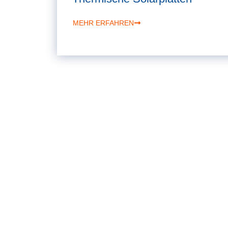
MEHR ERFAHREN
Talweg 12
48231 Warendorf / Einen