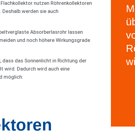
 Flachkollektor nutzen Röhrenkollektoren
M
Deshalb werden sie auch
üb
S
ltverglaste Absorberlasrohr lassen
v
V
rmeiden und noch höhere Wirkungsgrade
w
R
w
r, dass das Sonnenlicht in Richtung der
t wird. Dadurch wird auch eine
d möglich.
ektoren