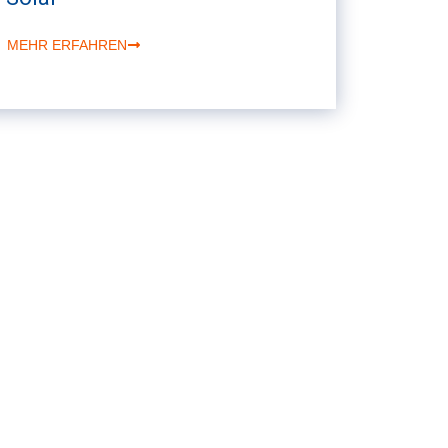
MEHR ERFAHREN
s
Rechtliches
Über uns
Kontakt
Impressum