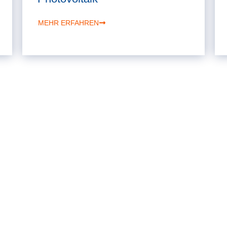
MEHR ERFAHREN
Allgemeine
Bad
Heizung
Solar